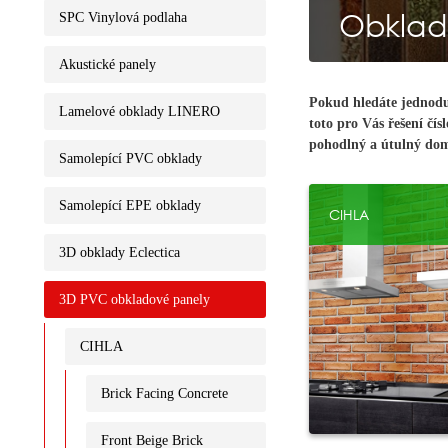
Obklad
SPC Vinylová podlaha
Akustické panely
Pokud hledáte jednoduc
Lamelové obklady LINERO
toto pro Vás řešení čí
pohodlný a útulný domo
Samolepící PVC obklady
Samolepící EPE obklady
CIHLA
3D obklady Eclectica
3D PVC obkladové panely
CIHLA
Brick Facing Concrete
Front Beige Brick