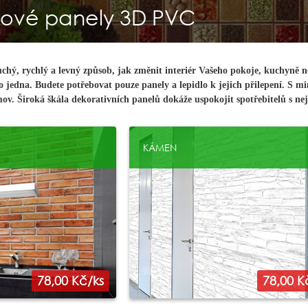
ové panely 3D PVC
hý, rychlý a levný způsob, jak změnit interiér Vašeho pokoje, kuchyně ne
slo jedna. Budete potřebovat pouze panely a lepidlo k jejich přilepení. S 
v. Široká škála dekorativních panelů dokáže uspokojit spotřebitelů s ne
KÁMEN
78,00 Kč/ks
78,00 K