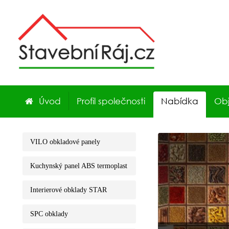
Úvod
Profil společnosti
Nabídka
Ob
VILO obkladové panely
Kuchynský panel ABS termoplast
Interierové obklady STAR
SPC obklady