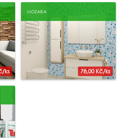
MOZAIKA
č/ks
78,00 Kč/ks