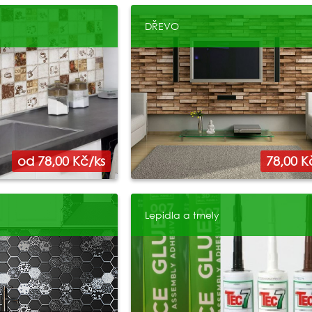
DŘEVO
od 78,00 Kč/ks
78,00 K
Lepidla a tmely