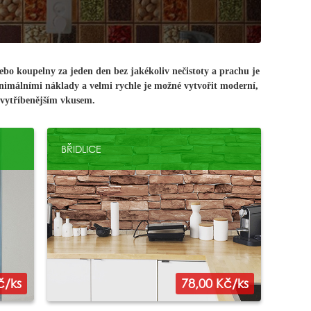
bo koupelny za jeden den bez jakékoliv nečistoty a prachu je
minimálními náklady a velmi rychle je možné vytvořit moderní,
jvytříbenějším vkusem.
BŘIDLICE
č/ks
78,00 Kč/ks